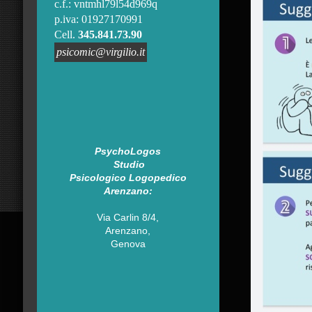
c.f.: vntmhl79l54d969q
p.iva: 01927170991
Cell.
345.841.73.90
psicomic@virgilio.it
PsychoLogos
Studio
Psicologico
Logopedico
Arenzano:
Via Carlin 8/4,
Arenzano,
Genova